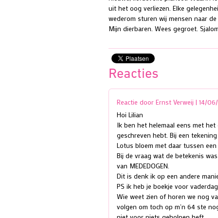
uit het oog verliezen. Elke gelegenh
wederom sturen wij mensen naar de 
Mijn dierbaren. Wees gegroet. Sjalo
Reacties
Reactie door Ernst Verweij |
14/06
Hoi Lilian
Ik ben het helemaal eens met het 
geschreven hebt. Bij een tekenin
Lotus bloem met daar tussen een 
Bij de vraag wat de betekenis was 
van MEDEDOGEN.
Dit is denk ik op een andere mani
PS ik heb je boekje voor vaderda
Wie weet zien of horen we nog va
volgen om toch op m'n 64 ste nog
niet voor niets geholpen heft.