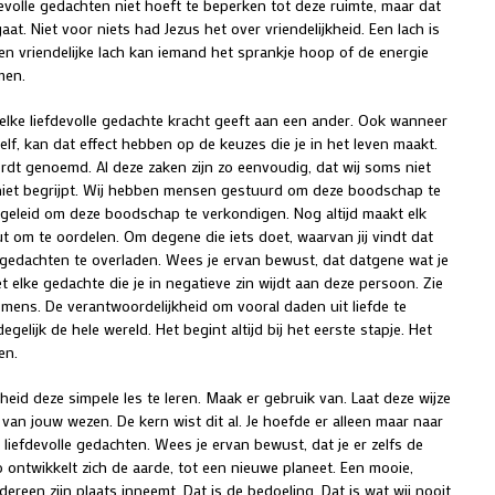
devolle gedachten niet hoeft te beperken tot deze ruimte, maar dat
t. Niet voor niets had Jezus het over vriendelijkheid. Een lach is
Een vriendelijke lach kan iemand het sprankje hoop of de energie
men.
 elke liefdevolle gedachte kracht geeft aan een ander. Ook wanneer
zelf, kan dat effect hebben op de keuzes die je in het leven maakt.
wordt genoemd. Al deze zaken zijn zo eenvoudig, dat wij soms niet
iet begrijpt. Wij hebben mensen gestuurd om deze boodschap te
leid om deze boodschap te verkondigen. Nog altijd maakt elk
 om te oordelen. Om degene die iets doet, waarvan jij vindt dat
le gedachten te overladen. Wees je ervan bewust, dat datgene wat je
et elke gedachte die je in negatieve zin wijdt aan deze persoon. Zie
mens. De verantwoordelijkheid om vooral daden uit liefde te
gelijk de hele wereld. Het begint altijd bij het eerste stapje. Het
en.
eid deze simpele les te leren. Maak er gebruik van. Laat deze wijze
n van jouw wezen. De kern wist dit al. Je hoefde er alleen maar naar
lie liefdevolle gedachten. Wees je ervan bewust, dat je er zelfs de
o ontwikkelt zich de aarde, tot een nieuwe planeet. Een mooie,
dereen zijn plaats inneemt. Dat is de bedoeling. Dat is wat wij nooit