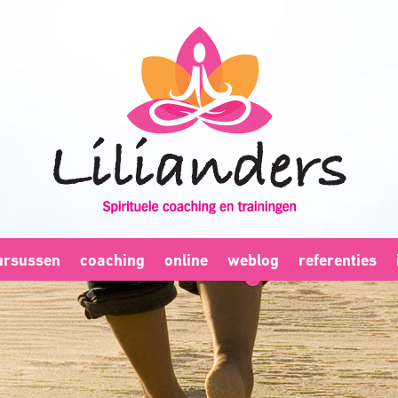
ursussen
coaching
online
weblog
referenties