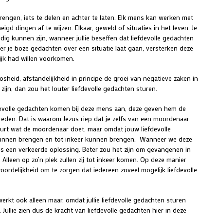
engen, iets te delen en achter te laten. Elk mens kan werken met
igd dingen af te wijzen. Elkaar, geweld of situaties in het leven. Je
dig kunnen zijn, wanneer jullie beseffen dat liefdevolle gedachten
r je boze gedachten over een situatie laat gaan, versterken deze
lijk had willen voorkomen.
heid, afstandelijkheid in principe de groei van negatieve zaken in
jn, dan zou het louter liefdevolle gedachten sturen.
devolle gedachten komen bij deze mens aan, deze geven hem de
treden. Dat is waarom Jezus riep dat je zelfs van een moordenaar
urt wat de moordenaar doet, maar omdat jouw liefdevolle
kunnen brengen en tot inkeer kunnen brengen. Wanneer we deze
s een verkeerde oplossing. Beter zou het zijn om gevangenen in
 Alleen op zo’n plek zullen zij tot inkeer komen. Op deze manier
ordelijkheid om te zorgen dat iedereen zoveel mogelijk liefdevolle
erkt ook alleen maar, omdat jullie liefdevolle gedachten sturen
Jullie zien dus de kracht van liefdevolle gedachten hier in deze