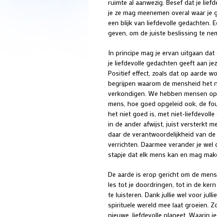
ruimte al aanwezig. Besef dat je lief
je ze mag meenemen overal waar je gaa
een blijk van liefdevolle gedachten. 
geven, om de juiste beslissing te ne
In principe mag je ervan uitgaan dat
je liefdevolle gedachten geeft aan je
Positief effect, zoals dat op aarde 
begrijpen waarom de mensheid het n
verkondigen. We hebben mensen opge
mens, hoe goed opgeleid ook, de fout
het niet goed is, met niet-liefdevol
in de ander afwijst, juist versterkt m
daar de verantwoordelijkheid van de 
verrichten. Daarmee verander je wel de
stapje dat elk mens kan en mag mak
De aarde is erop gericht om de mensh
les tot je doordringen, tot in de ker
te luisteren. Dank jullie wel voor jul
spirituele wereld mee laat groeien. Z
nieuwe, liefdevolle planeet. Waarin ie