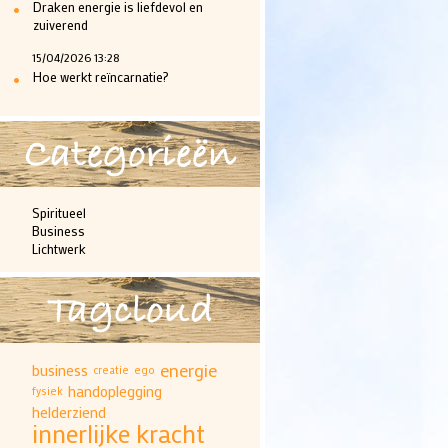
•
Draken energie is liefdevol en
zuiverend
15/04/2026 13:28
•
Hoe werkt reïncarnatie?
Categorieën
Spiritueel
Business
Lichtwerk
Tagcloud
energie
business
creatie
ego
handoplegging
fysiek
helderziend
innerlijke kracht