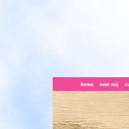
home
over mij
c