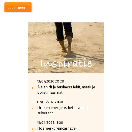
Lees meer...
Inspiratie
13/07/2026 20:29
•
Als spirit je business leidt, maak je
borst maar nat.
07/06/2026 11:00
•
Draken energie is liefdevol en
zuiverend
15/04/2026 13:28
•
Hoe werkt reïncarnatie?