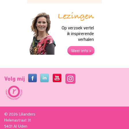
Lezingen
Op verzoek vertel
ik inspirerende
verhalen
Meer info >
Volg mij
©
2026 Lilianders
Helenastraat 31
5401 AJ Uden