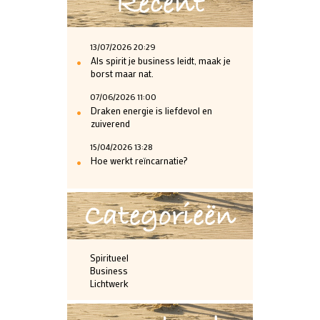
Recent
13/07/2026 20:29
•
Als spirit je business leidt, maak je
borst maar nat.
07/06/2026 11:00
•
Draken energie is liefdevol en
zuiverend
15/04/2026 13:28
•
Hoe werkt reïncarnatie?
Categorieën
Spiritueel
Business
Lichtwerk