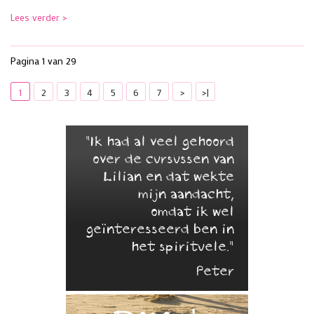
Lees verder >
Pagina 1 van 29
1
2
3
4
5
6
7
>
>|
"Ik had al veel gehoord
over de cursussen van
Lilian en dat wekte
mijn aandacht,
omdat ik wel
geïnteresseerd ben in
het spirituele."
Peter