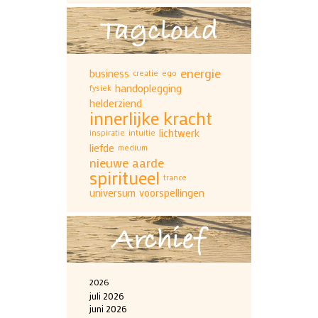
Tagcloud
energie
business
creatie
ego
handoplegging
fysiek
helderziend
innerlijke kracht
lichtwerk
inspiratie
intuitie
liefde
medium
nieuwe aarde
spiritueel
trance
universum
voorspellingen
Archief
2026
juli 2026
juni 2026