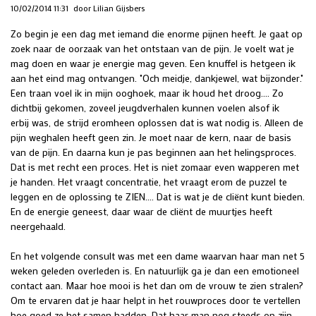
10/02/2014 11:31
door Lilian Gijsbers
Zo begin je een dag met iemand die enorme pijnen heeft. Je gaat op
zoek naar de oorzaak van het ontstaan van de pijn. Je voelt wat je
mag doen en waar je energie mag geven. Een knuffel is hetgeen ik
aan het eind mag ontvangen. "Och meidje, dankjewel, wat bijzonder."
Een traan voel ik in mijn ooghoek, maar ik houd het droog.... Zo
dichtbij gekomen, zoveel jeugdverhalen kunnen voelen alsof ik
erbij
was, de strijd eromheen oplossen dat is wat nodig is. Alleen de
pijn weghalen heeft geen zin. Je moet naar de kern, naar de basis
van de pijn. En daarna kun je pas beginnen aan het helingsproces.
Dat is met recht een proces. Het is niet zomaar even wapperen met
je handen. Het vraagt concentratie, het vraagt erom de puzzel te
leggen en de oplossing te ZIEN.... Dat is wat je de cliënt kunt bieden.
En de energie geneest, daar waar de cliënt de muurtjes heeft
neergehaald.
En het volgende consult was met een dame waarvan haar man net 5
weken geleden overleden is. En natuurlijk ga je dan een emotioneel
contact aan. Maar hoe mooi is het dan om de vrouw te zien stralen?
Om te ervaren dat je haar helpt in het rouwproces door te vertellen
hoe goed ze het samen hadden. Dat haar man nog steeds op zijn