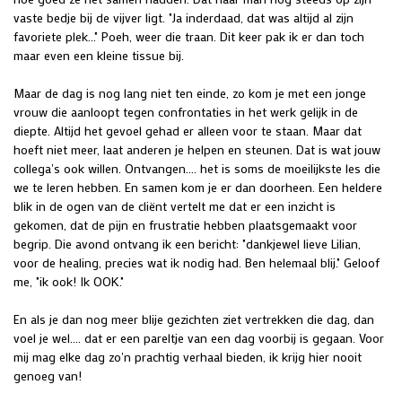
vaste bedje bij de vijver ligt. "Ja inderdaad, dat was altijd al zijn
favoriete plek..." Poeh, weer die traan. Dit keer pak ik er dan toch
maar even een kleine tissue bij.
Maar de dag is nog lang niet ten einde, zo kom je met een jonge
vrouw die aanloopt tegen confrontaties in het werk gelijk in de
diepte. Altijd het gevoel gehad er alleen voor te staan. Maar dat
hoeft niet meer, laat anderen je helpen en steunen. Dat is wat jouw
collega's ook willen. Ontvangen.... het is soms de moeilijkste les die
we te leren hebben. En samen kom je er dan doorheen. Een heldere
blik in de ogen van de cliënt vertelt me dat er een inzicht is
gekomen, dat de pijn en frustratie hebben plaatsgemaakt voor
begrip. Die avond ontvang ik een bericht: "dankjewel lieve Lilian,
voor de healing, precies wat ik nodig had. Ben helemaal blij." Geloof
me, "ik ook! Ik OOK."
En als je dan nog meer blije gezichten ziet vertrekken die dag, dan
voel je wel.... dat er een pareltje van een dag voorbij is gegaan. Voor
mij mag elke dag zo'n prachtig verhaal bieden, ik krijg hier nooit
genoeg van!