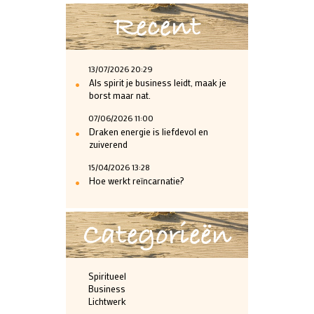
Recent
13/07/2026 20:29
•
Als spirit je business leidt, maak je
borst maar nat.
07/06/2026 11:00
•
Draken energie is liefdevol en
zuiverend
15/04/2026 13:28
•
Hoe werkt reïncarnatie?
Categorieën
Spiritueel
Business
Lichtwerk