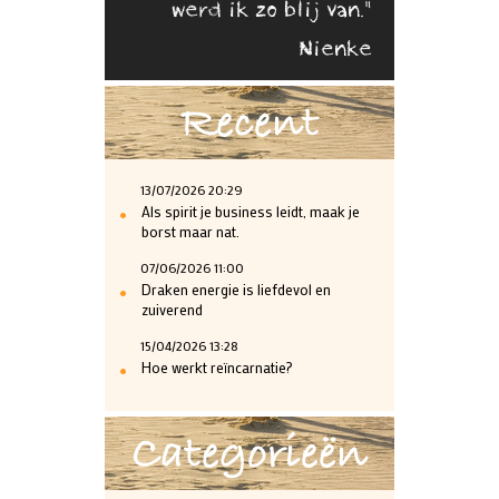
werd ik zo blij van."
Nienke
Recent
13/07/2026 20:29
•
Als spirit je business leidt, maak je
borst maar nat.
07/06/2026 11:00
•
Draken energie is liefdevol en
zuiverend
15/04/2026 13:28
•
Hoe werkt reïncarnatie?
Categorieën