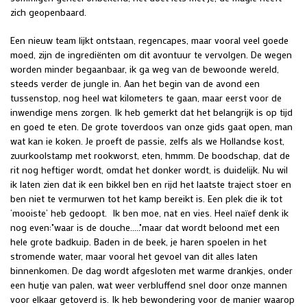
zich geopenbaard.
Een nieuw team lijkt ontstaan, regencapes, maar vooral veel goede
moed, zijn de ingrediënten om dit avontuur te vervolgen. De wegen
worden minder begaanbaar, ik ga weg van de bewoonde wereld,
steeds verder de jungle in. Aan het begin van de avond een
tussenstop, nog heel wat kilometers te gaan, maar eerst voor de
inwendige mens zorgen. Ik heb gemerkt dat het belangrijk is op tijd
en goed te eten. De grote toverdoos van onze gids gaat open, man
wat kan ie koken. Je proeft de passie, zelfs als we Hollandse kost,
zuurkoolstamp met rookworst, eten, hmmm. De boodschap, dat de
rit nog heftiger wordt, omdat het donker wordt, is duidelijk. Nu wil
ik laten zien dat ik een bikkel ben en rijd het laatste traject stoer en
ben niet te vermurwen tot het kamp bereikt is. Een plek die ik tot
‘mooiste’ heb gedoopt. Ik ben moe, nat en vies. Heel naïef denk ik
nog even:"waar is de douche….."maar dat wordt beloond met een
hele grote badkuip. Baden in de beek, je haren spoelen in het
stromende water, maar vooral het gevoel van dit alles laten
binnenkomen. De dag wordt afgesloten met warme drankjes, onder
een hutje van palen, wat weer verbluffend snel door onze mannen
voor elkaar getoverd is. Ik heb bewondering voor de manier waarop