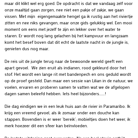
maar dit klikt wel erg goed. De opdracht is dat we vandaag zelf voor
onze maaltijd gaan zorgen, nee niet een pakje of zakje, we gaan
vissen. Met mijn eigengemaakte hengel ga ik rustig aan het riviertje
zitten en nee niks gevangen, maar onze gids gelukkig wel. Een mooi
moment om eens met jezelf te zijn en lekker over het water te
staren. Er wordt nog lang gelachen bij het kampvuur en langzaam
komt het besef boven dat dit echt de laatste nacht in de jungle is,
genieten dus nog maar.
De reis uit de jungle terug naar de bewoonde wereld geeft een
apart gevoel. We zien eruit als indianen, rood gekleurd door het
stof. Het wordt een lange rit met bandenpech en ons geduld wordt
op de proef gesteld. Dan maar een sessie van Lilian in de natuur, we
voelen, ervaren en proberen samen te vatten wat we de afgelopen
dagen samen beleefd hebben. Iets heel bijzonders……!
Die dag eindigen we in een leuk huis aan de rivier in Paramaribo. Ik
krijg een vreemd gevoel, als ik zomaar onder een douche kan
stappen. Bovendien is er weer ‘bereik’; mobieltjes doen het weer, ik
merk hoezeer dit een sfeer kan beïnvloeden.