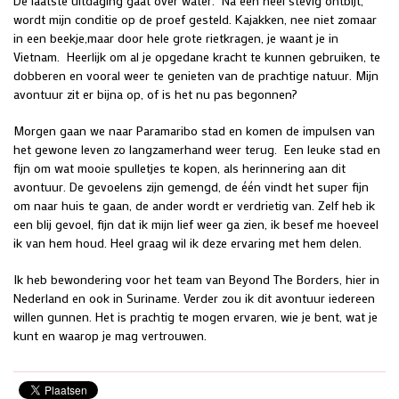
De laatste uitdaging gaat over water. Na een heel stevig ontbijt,
wordt mijn conditie op de proef gesteld. Kajakken, nee niet zomaar
in een beekje,maar door hele grote rietkragen, je waant je in
Vietnam. Heerlijk om al je opgedane kracht te kunnen gebruiken, te
dobberen en vooral weer te genieten van de prachtige natuur. Mijn
avontuur zit er bijna op, of is het nu pas begonnen?
Morgen gaan we naar Paramaribo stad en komen de impulsen van
het gewone leven zo langzamerhand weer terug. Een leuke stad en
fijn om wat mooie spulletjes te kopen, als herinnering aan dit
avontuur. De gevoelens zijn gemengd, de één vindt het super fijn
om naar huis te gaan, de ander wordt er verdrietig van. Zelf heb ik
een blij gevoel, fijn dat ik mijn lief weer ga zien, ik besef me hoeveel
ik van hem houd. Heel graag wil ik deze ervaring met hem delen.
Ik heb bewondering voor het team van Beyond The Borders, hier in
Nederland en ook in Suriname. Verder zou ik dit avontuur iedereen
willen gunnen. Het is prachtig te mogen ervaren, wie je bent, wat je
kunt en waarop je mag vertrouwen.