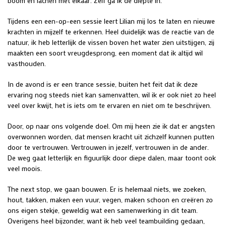
boom en lachen met elkaar. Zelf ga ik de diepte in.
Tijdens een een-op-een sessie leert Lilian mij los te laten en nieuwe
krachten in mijzelf te erkennen. Heel duidelijk was de reactie van de
natuur, ik heb letterlijk de vissen boven het water zien uitstijgen, zij
maakten een soort vreugdesprong, een moment dat ik altijd wil
vasthouden.
In de avond is er een trance sessie, buiten het feit dat ik deze
ervaring nog steeds niet kan samenvatten, wil ik er ook niet zo heel
veel over kwijt, het is iets om te ervaren en niet om te beschrijven.
Door, op naar ons volgende doel. Om mij heen zie ik dat er angsten
overwonnen worden, dat mensen kracht uit zichzelf kunnen putten
door te vertrouwen. Vertrouwen in jezelf, vertrouwen in de ander.
De weg gaat letterlijk en figuurlijk door diepe dalen, maar toont ook
veel moois.
The next stop, we gaan bouwen. Er is helemaal niets, we zoeken,
hout, takken, maken een vuur, vegen, maken schoon en creëren zo
ons eigen stekje, geweldig wat een samenwerking in dit team.
Overigens heel bijzonder, want ik heb veel teambuilding gedaan,