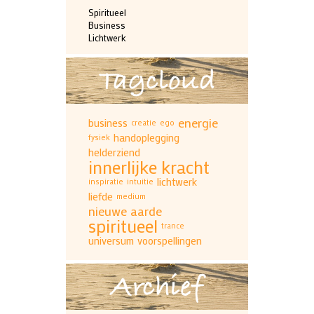
Spiritueel
Business
Lichtwerk
Tagcloud
energie
business
creatie
ego
handoplegging
fysiek
helderziend
innerlijke kracht
lichtwerk
inspiratie
intuitie
liefde
medium
nieuwe aarde
spiritueel
trance
universum
voorspellingen
Archief