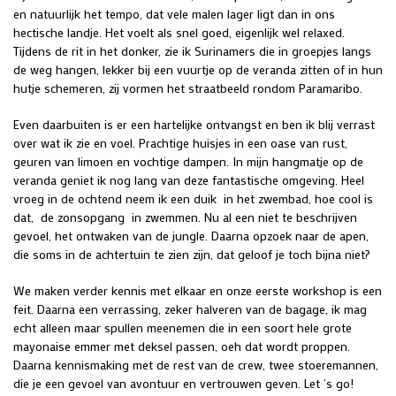
en natuurlijk het tempo, dat vele malen lager ligt dan in ons
hectische landje. Het voelt als snel goed, eigenlijk wel relaxed.
Tijdens de rit in het donker, zie ik Surinamers die in groepjes langs
de weg hangen, lekker bij een vuurtje op de veranda zitten of in hun
hutje schemeren, zij vormen het straatbeeld rondom Paramaribo.
Even daarbuiten is er een hartelijke ontvangst en ben ik blij verrast
over wat ik zie en voel. Prachtige huisjes in een oase van rust,
geuren van limoen en vochtige dampen. In mijn hangmatje op de
veranda geniet ik nog lang van deze fantastische omgeving. Heel
vroeg in de ochtend neem ik een duik in het zwembad, hoe cool is
dat, de zonsopgang in zwemmen. Nu al een niet te beschrijven
gevoel, het ontwaken van de jungle. Daarna opzoek naar de apen,
die soms in de achtertuin te zien zijn, dat geloof je toch bijna niet?
We maken verder kennis met elkaar en onze eerste workshop is een
feit. Daarna een verrassing, zeker halveren van de bagage, ik mag
echt alleen maar spullen meenemen die in een soort hele grote
mayonaise emmer met deksel passen, oeh dat wordt proppen.
Daarna kennismaking met de rest van de crew, twee stoeremannen,
die je een gevoel van avontuur en vertrouwen geven. Let ‘s go!