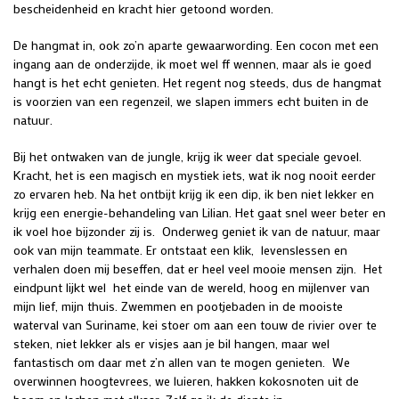
bescheidenheid en kracht hier getoond worden.
De hangmat in, ook zo’n aparte gewaarwording. Een cocon met een
ingang aan de onderzijde, ik moet wel ff wennen, maar als ie goed
hangt is het echt genieten. Het regent nog steeds, dus de hangmat
is voorzien van een regenzeil, we slapen immers echt buiten in de
natuur.
Bij het ontwaken van de jungle, krijg ik weer dat speciale gevoel.
Kracht, het is een magisch en mystiek iets, wat ik nog nooit eerder
zo ervaren heb. Na het ontbijt krijg ik een dip, ik ben niet lekker en
krijg een energie-behandeling van Lilian. Het gaat snel weer beter en
ik voel hoe bijzonder zij is. Onderweg geniet ik van de natuur, maar
ook van mijn teammate. Er ontstaat een klik, levenslessen en
verhalen doen mij beseffen, dat er heel veel mooie mensen zijn. Het
eindpunt lijkt wel het einde van de wereld, hoog en mijlenver van
mijn lief, mijn thuis. Zwemmen en pootjebaden in de mooiste
waterval van Suriname, kei stoer om aan een touw de rivier over te
steken, niet lekker als er visjes aan je bil hangen, maar wel
fantastisch om daar met z’n allen van te mogen genieten. We
overwinnen hoogtevrees, we luieren, hakken kokosnoten uit de