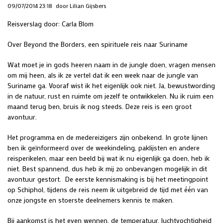
09/07/2014 23:18
door Lilian Gijsbers
Reisverslag door: Carla Blom
Over Beyond the Borders, een spirituele reis naar Suriname
Wat moet je in gods heeren naam in de jungle doen, vragen mensen
om mij heen, als ik ze vertel dat ik een week naar de jungle van
Suriname ga. Vooraf wist ik het eigenlijk ook niet. Ja, bewustwording
in de natuur, rust en ruimte om jezelf te ontwikkelen. Nu ik ruim een
maand terug ben, bruis ik nog steeds. Deze reis is een groot
avontuur.
Het programma en de medereizigers zijn onbekend. In grote lijnen
ben ik geïnformeerd over de weekindeling, paklijsten en andere
reisperikelen, maar een beeld bij wat ik nu eigenlijk ga doen, heb ik
niet. Best spannend, dus heb ik mij zo onbevangen mogelijk in dit
avontuur gestort. De eerste kennismaking is bij het meetingpoint
op Schiphol, tijdens de reis neem ik uitgebreid de tijd met één van
onze jongste en stoerste deelnemers kennis te maken.
Bij aankomst is het even wennen, de temperatuur, luchtvochtigheid