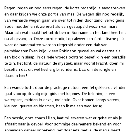
Regen, regen en nog eens regen, de korte regentijd is aangebroken
en daar krijgen we onze portie van mee. De wegen zijn nog redelijk,
van verharde wegen gaan we over tot rijden door zand, vervolgens
‘rode modder’ en ik zie eruit als een gestippeld wezen van mars.
Maar ach wat maakt het uit, ik ben in Suriname en het land heeft me
nu al gevangen. Onze tocht eindigt op alweer een fantastische plek,
waar de hangmatten worden uitgerold onder een dak van
palmbladeren.Even krijg ik een Robinson gevoel en val daarna als
een blok in slaap. In de hele vroege ochtend besef ik in een paradijs
te zijn, het licht, de natuur, de mystiek, maar vooral kracht, doen mij
beseffen dat dit wel heel erg bijzonder is. Daarom de jungle en
daarom hier!
Een wandeltocht door de prachtige natuur, een fel gekleurde vlinder
gaat voorop, ik volg mijn gids met kapmes. De beloning is een
waterpartij midden in deze jungletuin. Over bomen, langs varens,
kleuren, geuren en bloemen, baan ik me een weg terug.
Een sessie, onze coach Lilian, laat mij ervaren wat er gebeurt als je
afdaalt naar je gevoel. Voor sommige deelnemers bekend en voor
sommigen geheel onbekend, het doet iets met je, de magie heeft