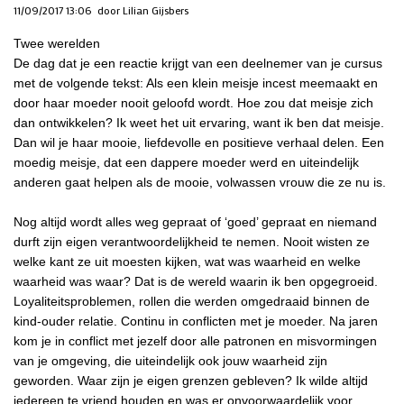
11/09/2017 13:06
door Lilian Gijsbers
Twee werelden
De dag dat je een reactie krijgt van een deelnemer van je cursus
met de volgende tekst: Als een klein meisje incest meemaakt en
door haar moeder nooit geloofd wordt. Hoe zou dat meisje zich
dan ontwikkelen? Ik weet het uit ervaring, want ik ben dat meisje.
Dan wil je haar mooie, liefdevolle en positieve verhaal delen. Een
moedig meisje, dat een dappere moeder werd en uiteindelijk
anderen gaat helpen als de mooie, volwassen vrouw die ze nu is.
Nog altijd wordt alles weg gepraat of ‘goed’ gepraat en niemand
durft zijn eigen verantwoordelijkheid te nemen. Nooit wisten ze
welke kant ze uit moesten kijken, wat was waarheid en welke
waarheid was waar? Dat is de wereld waarin ik ben opgegroeid.
Loyaliteitsproblemen, rollen die werden omgedraaid binnen de
kind-ouder relatie. Continu in conflicten met je moeder. Na jaren
kom je in conflict met jezelf door alle patronen en misvormingen
van je omgeving, die uiteindelijk ook jouw waarheid zijn
geworden. Waar zijn je eigen grenzen gebleven? Ik wilde altijd
iedereen te vriend houden en was er onvoorwaardelijk voor