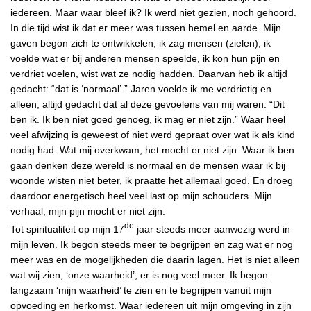
iedereen. Maar waar bleef ik? Ik werd niet gezien, noch gehoord.
In die tijd wist ik dat er meer was tussen hemel en aarde. Mijn
gaven begon zich te ontwikkelen, ik zag mensen (zielen), ik
voelde wat er bij anderen mensen speelde, ik kon hun pijn en
verdriet voelen, wist wat ze nodig hadden. Daarvan heb ik altijd
gedacht: “dat is ‘normaal’.” Jaren voelde ik me verdrietig en
alleen, altijd gedacht dat al deze gevoelens van mij waren. “Dit
ben ik. Ik ben niet goed genoeg, ik mag er niet zijn.” Waar heel
veel afwijzing is geweest of niet werd gepraat over wat ik als kind
nodig had. Wat mij overkwam, het mocht er niet zijn. Waar ik ben
gaan denken deze wereld is normaal en de mensen waar ik bij
woonde wisten niet beter, ik praatte het allemaal goed. En droeg
daardoor energetisch heel veel last op mijn schouders. Mijn
verhaal, mijn pijn mocht er niet zijn.
de
Tot spiritualiteit op mijn 17
jaar steeds meer aanwezig werd in
mijn leven. Ik begon steeds meer te begrijpen en zag wat er nog
meer was en de mogelijkheden die daarin lagen. Het is niet alleen
wat wij zien, ‘onze waarheid’, er is nog veel meer. Ik begon
langzaam ‘mijn waarheid’ te zien en te begrijpen vanuit mijn
opvoeding en herkomst. Waar iedereen uit mijn omgeving in zijn