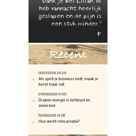
"Dank je wel Lilian. Ik
heb vannacht heerlijk
geslapen en de pijn is
een stuk minder."
F
Recent
13/07/2026 20:29
•
Als spirit je business leidt, maak je
borst maar nat.
07/06/2026 11:00
•
Draken energie is liefdevol en
zuiverend
15/04/2026 13:28
•
Hoe werkt reïncarnatie?