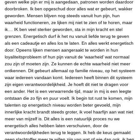
geven welke pijn er mij is aangedaan, patronen worden daardoor
doorbroken. Ik ben opgeschud door alles wat er gebeurt, wakker
geworden. Mensen blijven nog steeds vanuit hun pijn, hun
waarheid functioneren, ze lijken mij niet te zien of te horen, maar
ik.... IK ben veel sterker geworden, sta in mijn kracht en stel
grenzen. Energetisch durf ik het nu vanuit liefde terug te geven
als een cadeautje en alles los te laten. En alles werkt energetisch
door. Opeens lijken mensen aangeraakt te worden in hun
loyaliteitsprobleem of hun pijn vanuit de ‘waarheid’ wat normaal
zou zijn of moeten zijn. Ze kunnen de echte waarheid niet meer
ontkennen. Dit gebeurt allemaal op familie niveau, op het systeem
waar iedereen vandaan komt. Iedereen heeft binnen dit systeem
zijn eigen verantwoordelijkheid. Je hoeft dit niet te dragen voor
een ander. Het is een verwarrende tijd, maar in mij is een leegte
ontstaan die zo fijn en puur voelt. Ik begin tot rust te komen, mijn
talenten op energetisch niveau worden beter gevoeld, mijn
innerlijke kracht brandt steeds groter, ik voel haarfijn aan wat niet
meer van mijzelf is. Dit alles is een natuurlijk proces nu we
energetisch alles hebben laten verschuiven, door de
verantwoordelijkheden terug te leggen. Ik heb de keus gemaakt
geen slachtoffer meer te willen zijn van wat of wie dan ook, ik ben