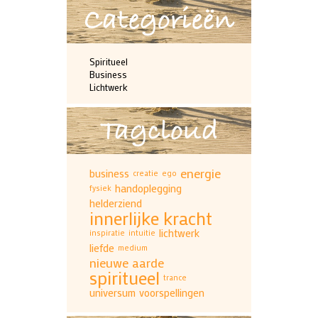
Categorieën
Spiritueel
Business
Lichtwerk
Tagcloud
energie
business
creatie
ego
handoplegging
fysiek
helderziend
innerlijke kracht
lichtwerk
inspiratie
intuitie
liefde
medium
nieuwe aarde
spiritueel
trance
universum
voorspellingen