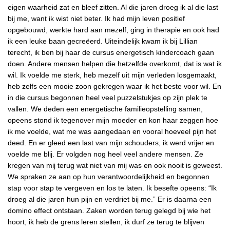
eigen waarheid zat en bleef zitten. Al die jaren droeg ik al die last
bij me, want ik wist niet beter. Ik had mijn leven positief
opgebouwd, werkte hard aan mezelf, ging in therapie en ook had
ik een leuke baan gecreëerd. Uiteindelijk kwam ik bij Lillian
terecht, ik ben bij haar de cursus energetisch kindercoach gaan
doen. Andere mensen helpen die hetzelfde overkomt, dat is wat ik
wil. Ik voelde me sterk, heb mezelf uit mijn verleden losgemaakt,
heb zelfs een mooie zoon gekregen waar ik het beste voor wil. En
in die cursus begonnen heel veel puzzelstukjes op zijn plek te
vallen. We deden een energetische familieopstelling samen,
opeens stond ik tegenover mijn moeder en kon haar zeggen hoe
ik me voelde, wat me was aangedaan en vooral hoeveel pijn het
deed. En er gleed een last van mijn schouders, ik werd vrijer en
voelde me blij. Er volgden nog heel veel andere mensen. Ze
kregen van mij terug wat niet van mij was en ook nooit is geweest.
We spraken ze aan op hun verantwoordelijkheid en begonnen
stap voor stap te vergeven en los te laten. Ik besefte opeens: “Ik
droeg al die jaren hun pijn en verdriet bij me.” Er is daarna een
domino effect ontstaan. Zaken worden terug gelegd bij wie het
hoort, ik heb de grens leren stellen, ik durf ze terug te blijven