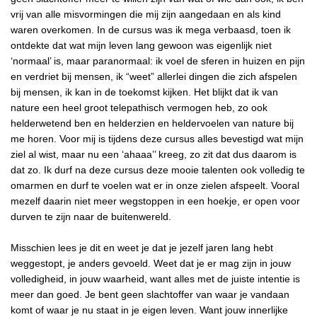
vrij van alle misvormingen die mij zijn aangedaan en als kind
waren overkomen. In de cursus was ik mega verbaasd, toen ik
ontdekte dat wat mijn leven lang gewoon was eigenlijk niet
‘normaal’ is, maar paranormaal: ik voel de sferen in huizen en pijn
en verdriet bij mensen, ik “weet” allerlei dingen die zich afspelen
bij mensen, ik kan in de toekomst kijken. Het blijkt dat ik van
nature een heel groot telepathisch vermogen heb, zo ook
helderwetend ben en helderzien en heldervoelen van nature bij
me horen. Voor mij is tijdens deze cursus alles bevestigd wat mijn
ziel al wist, maar nu een ‘ahaaa’’ kreeg, zo zit dat dus daarom is
dat zo. Ik durf na deze cursus deze mooie talenten ook volledig te
omarmen en durf te voelen wat er in onze zielen afspeelt. Vooral
mezelf daarin niet meer wegstoppen in een hoekje, er open voor
durven te zijn naar de buitenwereld.
Misschien lees je dit en weet je dat je jezelf jaren lang hebt
weggestopt, je anders gevoeld. Weet dat je er mag zijn in jouw
volledigheid, in jouw waarheid, want alles met de juiste intentie is
meer dan goed. Je bent geen slachtoffer van waar je vandaan
komt of waar je nu staat in je eigen leven. Want jouw innerlijke