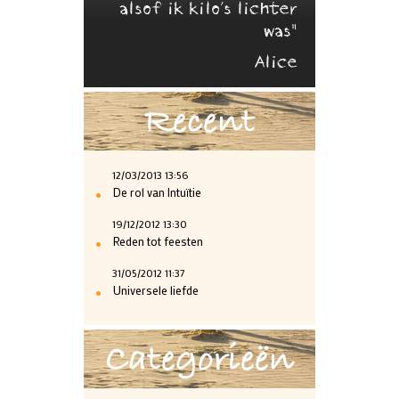
alsof ik kilo’s lichter
was"
Alice
Recent
12/03/2013 13:56
•
De rol van Intuïtie
19/12/2012 13:30
•
Reden tot feesten
31/05/2012 11:37
•
Universele liefde
Categorieën