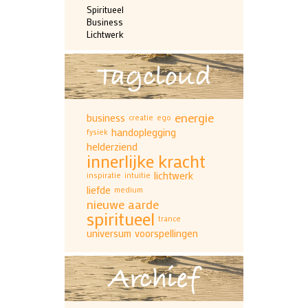
Spiritueel
Business
Lichtwerk
Tagcloud
energie
business
creatie
ego
handoplegging
fysiek
helderziend
innerlijke kracht
lichtwerk
inspiratie
intuitie
liefde
medium
nieuwe aarde
spiritueel
trance
universum
voorspellingen
Archief