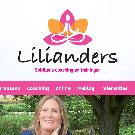
ursussen
coaching
online
weblog
referenties