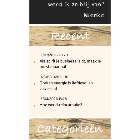
werd ik zo blij van."
Nienke
Recent
13/07/2026 20:29
•
Als spirit je business leidt, maak je
borst maar nat.
07/06/2026 11:00
•
Draken energie is liefdevol en
zuiverend
15/04/2026 13:28
•
Hoe werkt reïncarnatie?
Categorieën