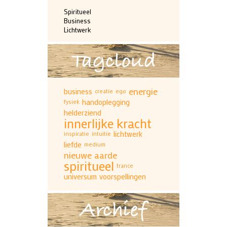
Spiritueel
Business
Lichtwerk
Tagcloud
energie
business
creatie
ego
handoplegging
fysiek
helderziend
innerlijke kracht
lichtwerk
inspiratie
intuitie
liefde
medium
nieuwe aarde
spiritueel
trance
universum
voorspellingen
Archief