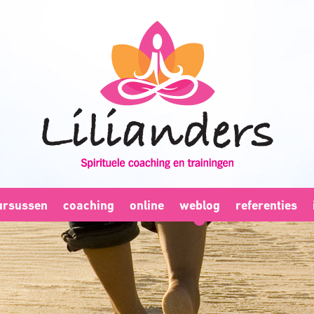
ursussen
coaching
online
weblog
referenties