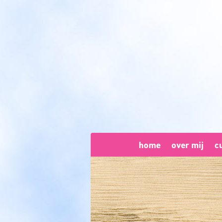
home
over mij
c