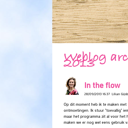
Weblog arc
2013
In the flow
28/09/2013 16:37
Lilian Gijs
Op dit moment heb ik te maken met 
ontmoetingen. Ik stuur "toevallig" ie
maar het programma zit al voor het 
maken we er nog wel eens gebruik van