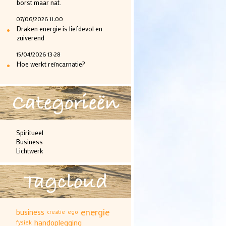
borst maar nat.
07/06/2026 11:00
•
Draken energie is liefdevol en
zuiverend
15/04/2026 13:28
•
Hoe werkt reïncarnatie?
Categorieën
Spiritueel
Business
Lichtwerk
Tagcloud
energie
business
creatie
ego
handoplegging
fysiek