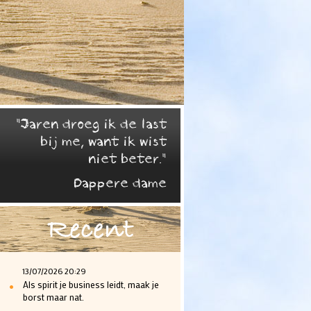
"Jaren droeg ik de last
bij me, want ik wist
niet beter."
Dappere dame
Recent
13/07/2026 20:29
•
Als spirit je business leidt, maak je
borst maar nat.