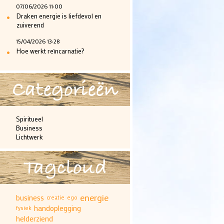
07/06/2026 11:00
•
Draken energie is liefdevol en
zuiverend
15/04/2026 13:28
•
Hoe werkt reïncarnatie?
Categorieën
Spiritueel
Business
Lichtwerk
Tagcloud
energie
business
creatie
ego
handoplegging
fysiek
helderziend