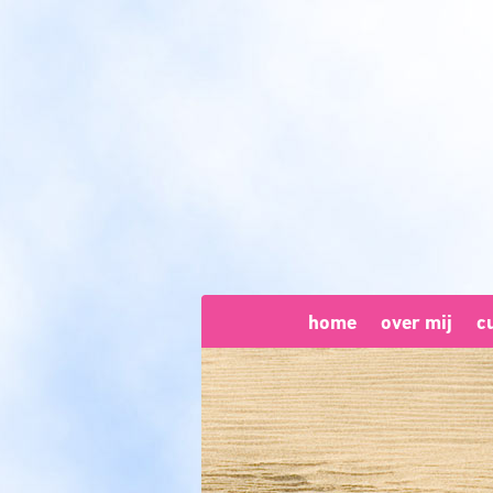
home
over mij
c