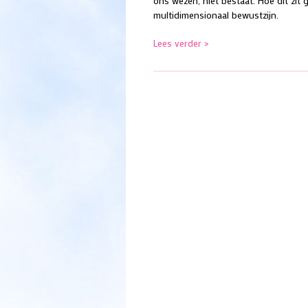
ons wezen, niet bestaat. Hoe dit zit
multidimensionaal bewustzijn.
Lees verder >