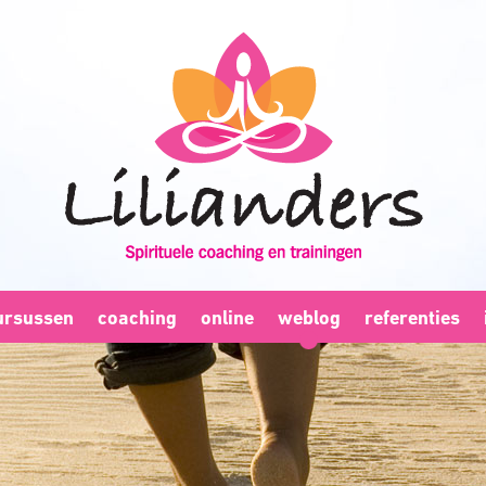
ursussen
coaching
online
weblog
referenties