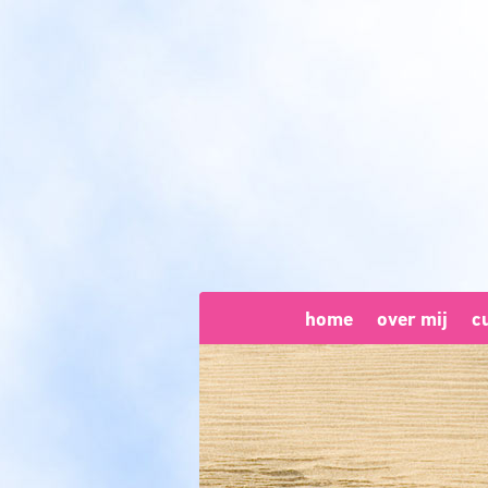
home
over mij
c