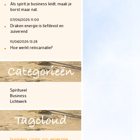
•
Als spirit je business leidt, maak je
borst maar nat.
07/06/2026 11:00
•
Draken energie is liefdevol en
zuiverend
15/04/2026 13:28
•
Hoe werkt reïncarnatie?
Categorieën
Spiritueel
Business
Lichtwerk
Tagcloud
energie
business
creatie
ego