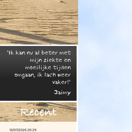
"Ik kan nu al beter met
mijn ziekte en
moeilijke tijden
omgaan, ik lach weer
vaker!"
Jaimy
Recent
13/07/2026 20:29