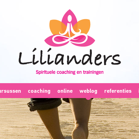
ursussen
coaching
online
weblog
referenties