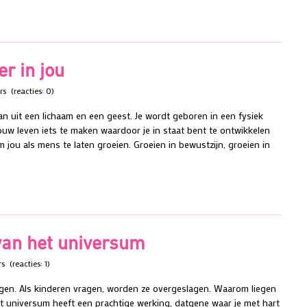
r in jou
rs
(reacties: 0)
aan uit een lichaam en een geest. Je wordt geboren in een fysiek
uw leven iets te maken waardoor je in staat bent te ontwikkelen
 jou als mens te laten groeien. Groeien in bewustzijn, groeien in
van het universum
rs
(reacties: 1)
gen. Als kinderen vragen, worden ze overgeslagen. Waarom liegen
et universum heeft een prachtige werking, datgene waar je met hart