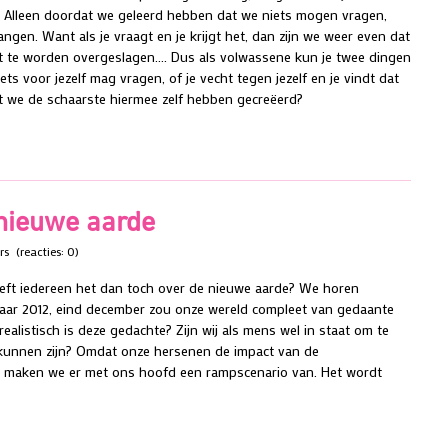
ook! Alleen doordat we geleerd hebben dat we niets mogen vragen,
en. Want als je vraagt en je krijgt het, dan zijn we weer even dat
ht te worden overgeslagen…. Dus als volwassene kun je twee dingen
iets voor jezelf mag vragen, of je vecht tegen jezelf en je vindt dat
dat we de schaarste hiermee zelf hebben gecreëerd?
 nieuwe aarde
rs
(reacties: 0)
eft iedereen het dan toch over de nieuwe aarde? We horen
jaar 2012, eind december zou onze wereld compleet van gedaante
alistisch is deze gedachte? Zijn wij als mens wel in staat om te
kunnen zijn? Omdat onze hersenen de impact van de
n, maken we er met ons hoofd een rampscenario van. Het wordt