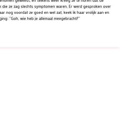
nomen geweest, en telkens weer kreeg ze te horen dat de
n die ze zag slechts symptomen waren. Er werd gesproken over
aar nog voordat ze goed en wel zat, keek ik haar vrolijk aan en
iging: “Goh, wie heb je allemaal meegebracht?”