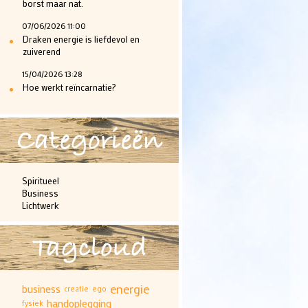
borst maar nat.
07/06/2026 11:00
•
Draken energie is liefdevol en
zuiverend
15/04/2026 13:28
•
Hoe werkt reïncarnatie?
Categorieën
Spiritueel
Business
Lichtwerk
Tagcloud
energie
business
creatie
ego
handoplegging
fysiek