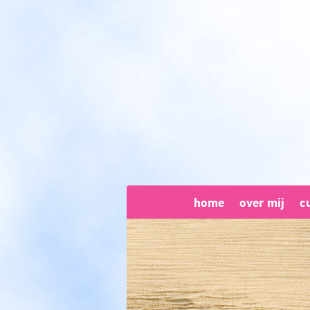
home
over mij
c