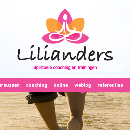
ursussen
coaching
online
weblog
referenties