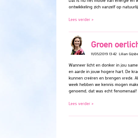
Dat is nu het mooie van energie en we
ontwikkeling zich vanzelf op natuurlij
Lees verder >
Groen oerlic
11/05/2019 13:42
Lilian Gijsb
Wanneer licht en donker in jou same
en aarde in jouw hogere hart. De kra
kunnen creëren en brengen vrede. All
week hebben we kennis mogen maken 
genoemd, dat was echt fenomenaal!
Lees verder >