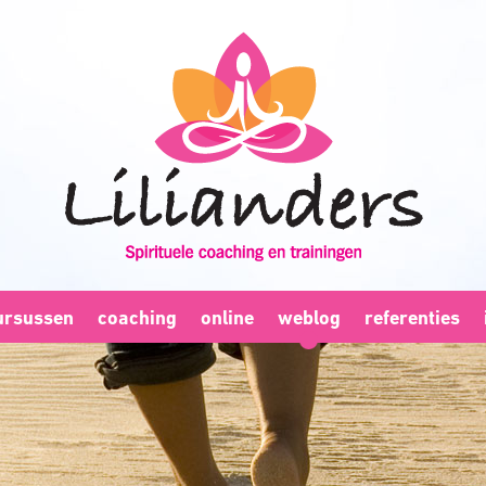
ursussen
coaching
online
weblog
referenties