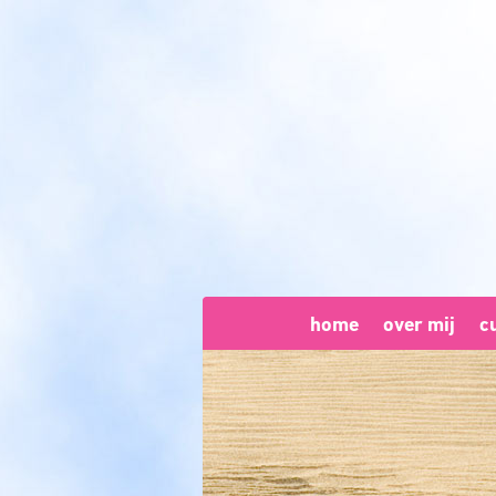
home
over mij
c