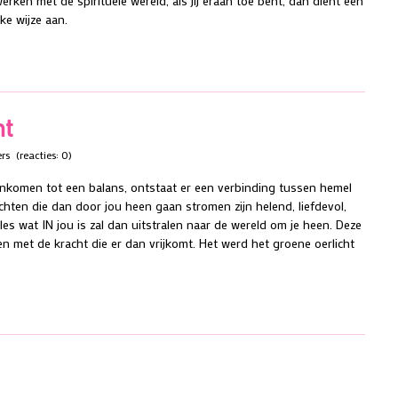
rken met de spirituele wereld, als jij eraan toe bent, dan dient een
ke wijze aan.
ht
ers
(reacties: 0)
nkomen tot een balans, ontstaat er een verbinding tussen hemel
chten die dan door jou heen gaan stromen zijn helend, liefdevol,
es wat IN jou is zal dan uitstralen naar de wereld om je heen. Deze
met de kracht die er dan vrijkomt. Het werd het groene oerlicht