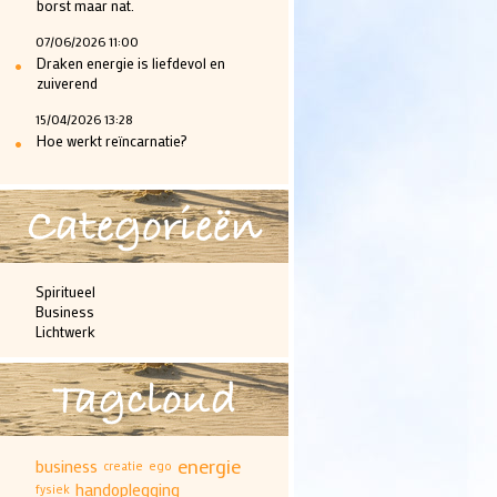
borst maar nat.
07/06/2026 11:00
•
Draken energie is liefdevol en
zuiverend
15/04/2026 13:28
•
Hoe werkt reïncarnatie?
Categorieën
Spiritueel
Business
Lichtwerk
Tagcloud
energie
business
creatie
ego
handoplegging
fysiek