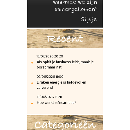
waarmee we zijn
samengekomen"
Gijsje
Recent
13/07/2026 20:29
•
Als spirit je business leidt, maak je
borst maar nat.
07/06/2026 11:00
•
Draken energie is liefdevol en
zuiverend
15/04/2026 13:28
•
Hoe werkt reïncarnatie?
Categorieën