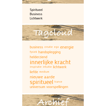
Spiritueel
Business
Lichtwerk
Tagcloud
energie
business
creatie
ego
handoplegging
fysiek
helderziend
innerlijke kracht
lichtwerk
inspiratie
intuitie
liefde
medium
nieuwe aarde
spiritueel
trance
universum
voorspellingen
Archief