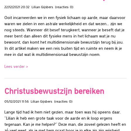
22/12/2021 20:32
Lilian Gijsbers
(reacties: 0)
Ooit incarneerden we in een fysiek lichaam op aarde, maar daarvoor
waren we zielen in een astrale werkelijkheid en dat wezen... zijn we
nog steeds. Wanneer dit besef terugkeert, wanneer je beseft dat je
meer bent dan alleen dit fysieke mens in het lichaam wat je nu
bewoont, dan komt het multidimensionale bewustzijn terug bij jou.
In dit artikel maken we een reis buiten tijd en ruimte en neem ik je
mee in dat wat ik multidimensionaal bewustzijn noem.
Lees verder >
Christusbewustzijn bereiken
05/12/2021 11:56
Lilian Gijsbers
(reacties: 0)
Lange tijd had ik hem niet gezien, maar toen was hij opeens daar.
“Lilian ik heb een grote taak voor de aarde en ik loop ergens
tegenaan. Kan je me helpen?” Deze man, die zoveel gelezen heeft en
zó veel weet, als je met hem praat hoor je in elke zin zijn wijsheid.